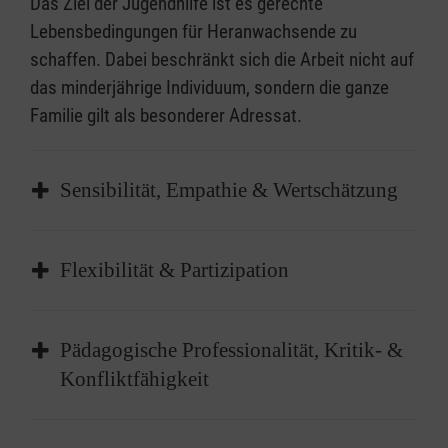
Das Ziel der Jugendhilfe ist es gerechte
Lebensbedingungen für Heranwachsende zu
schaffen. Dabei beschränkt sich die Arbeit nicht auf
das minderjährige Individuum, sondern die ganze
Familie gilt als besonderer Adressat.
Sensibilität, Empathie & Wertschätzung
Der Mensch steht im Mittelpunkt unserer
Flexibilität & Partizipation
Arbeit. Wir arbeiten in einem Verband und
gewinnen Stärke durch Ergänzung und
Wir haben den Mut, neue Aufgaben
Vernetzung. In der Arbeit mit Familien mit
Pädagogische Professionalität, Kritik- &
anzunehmen und unkonventionell zu
Migrationshintergrund geht es in erster Linie
Konfliktfähigkeit
bewältigen. Wir wollen offen auf
darum, die mit der Migration einhergehenden
Veränderungen der Gesellschaft reagieren und
Themen zu beachten, sich auch über andere
Die Mitarbeitenden der muttersprachlichen