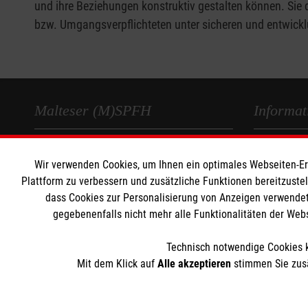
und ihre Beziehungen konstruktiv gestalten können. Si
bzw. Umgangsverpflichteten unter sicheren und entwic
Malteser (M)SPFH
Informat
Was wir tun
Impressum
Wir verwenden Cookies, um Ihnen ein optimales Webseiten-Erle
Unser Auftrag
Datenschut
Plattform zu verbessern und zusätzliche Funktionen bereitzuste
Kontakt zu uns
Compliance
dass Cookies zur Personalisierung von Anzeigen verwendet
gegebenenfalls nicht mehr alle Funktionalitäten der Web
KONTAKT
Technisch notwendige Cookies k
Somayyeh Abolhasani
Mit dem Klick auf
Alle akzeptieren
stimmen Sie zusä
Telefon:
0179-7917790