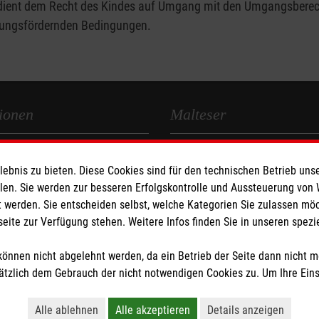
e dient dem Recht des Kindes auf Umgang mit den Umgangsberec
klungsfördernden Bedingungen.
ionen
Malteser
Malteser Werke
bnis zu bieten. Diese Cookies sind für den technischen Betrieb unse
z
Malteser Werke Jugend & Sozia
llen. Sie werden zur besseren Erfolgskontrolle und Aussteuerung von
 werden. Sie entscheiden selbst, welche Kategorien Sie zulassen mö
Jobs in der Jugendhilfe
seite zur Verfügung stehen. Weitere Infos finden Sie in unseren spe
önnen nicht abgelehnt werden, da ein Betrieb der Seite dann nicht 
tzlich dem Gebrauch der nicht notwendigen Cookies zu. Um Ihre Ein
Alle ablehnen
Alle akzeptieren
Details anzeigen