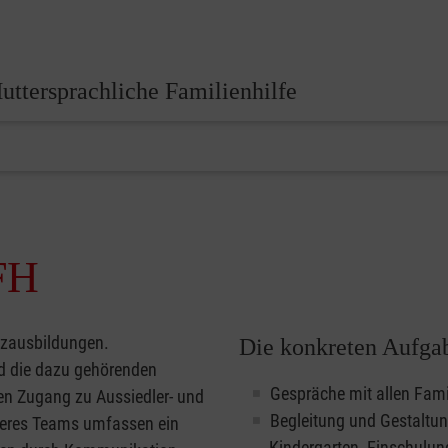
uttersprachliche Familienhilfe
FH
tzausbildungen.
Die konkreten Aufgab
d die dazu gehörenden
Gespräche mit allen Fami
en Zugang zu Aussiedler- und
Begleitung und Gestaltun
seres Teams umfassen ein
Kindergarten, Einschulun