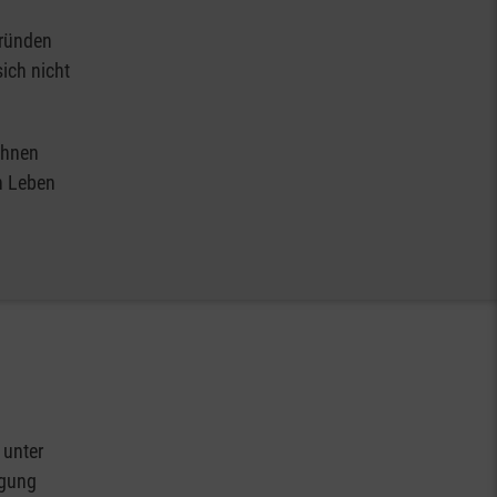
Gründen
sich nicht
ohnen
en Leben
 unter
igung